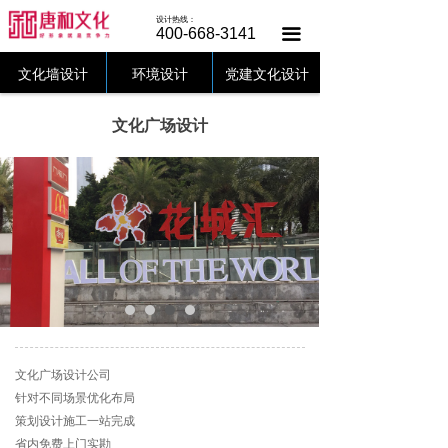
唐和首页
设计热线：
400-668-3141
끀
文化墙设计
文化墙设计
环境设计
党建文化设计
党建文化
文化广场设计
美陈设计
设计中心
客户案例
唐和动态
关于唐和
文化广场设计公司
联系唐和
针对不同场景优化布局
策划设计施工一站完成
省内免费上门实勘