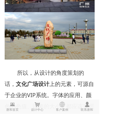
所以，从设计的角度策划的
话，
文化广场设计
上的元素，可源自
于企业的VIP系统。字体的应用、颜
뀵
낙
ꄓ
넙
色的色值、距离的大小，都应该安照
唐和首页
设计中心
客户案例
联系唐和
企业初定的VIP系统里的规范去做。
好形象形象墙就是企业的竞争