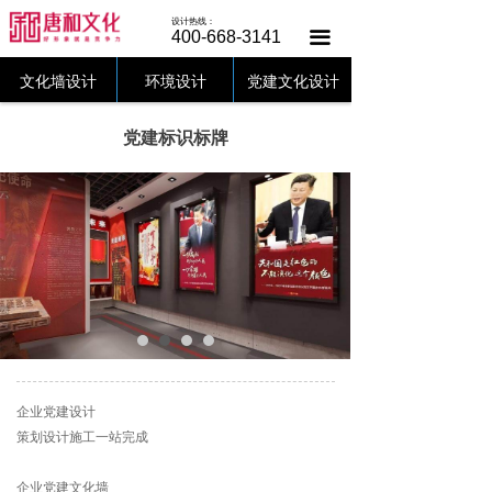
唐和首页
设计热线：
400-668-3141
끀
文化墙设计
文化墙设计
环境设计
党建文化设计
党建文化
党建标识标牌
美陈设计
设计中心
客户案例
唐和动态
关于唐和
企业党建设计
联系唐和
策划设计施工一站完成
企业党建文化墙