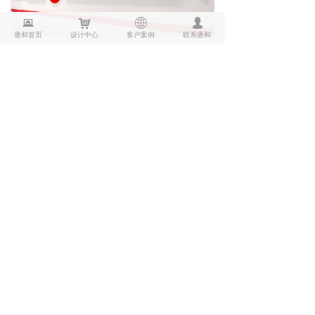
뀵
낙
ꄓ
넙
唐和首页
设计中心
客户案例
联系唐和
企业党建
的设计都需要围绕一
个主题展开的，党建主题首先要明确
流程，就是说需求方需要什么样的传
播要素，如何把这些要素化简为繁的
通过多媒体、数字化来表达出来。目
前企业党建的传播内容还是很多的，
其核心就是为了传达某企业、某地方
上的党建历程、历史，如果在可以运
用多媒体、数字化的方式来展现相信
效果会更好。