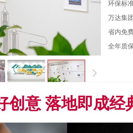
环保标
万达集
省内免
全年质
ꁇ
好创意 落地即成经