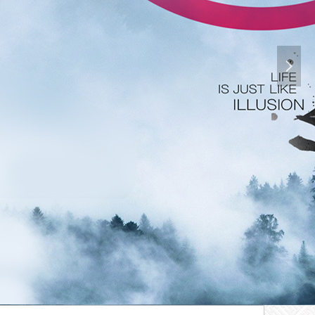
墙
넲
落地即成经典