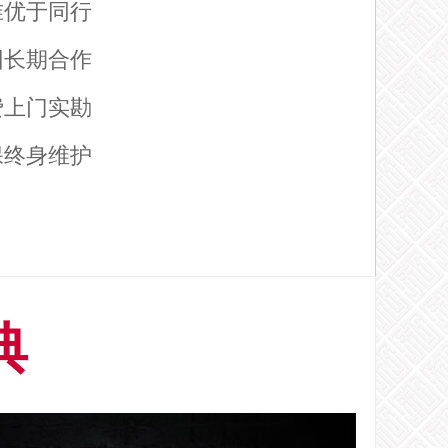
准优于同行
团长期合作
费上门实勘
保终身维护
典