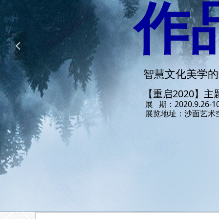
高
넳
结合VIS视觉系统
◆