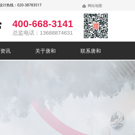
线：020-38783517
网站地图
낕
400-668-3141
总监电话：13688874631
和资讯
关于唐和
联系唐和
和资讯
关于唐和
联系唐和