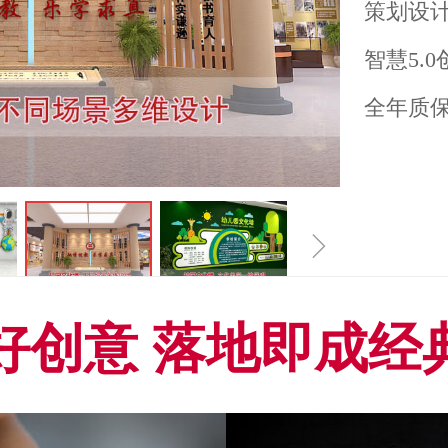
策划设计
智慧5.
全年质
ꁇ
好创意 落地即成经