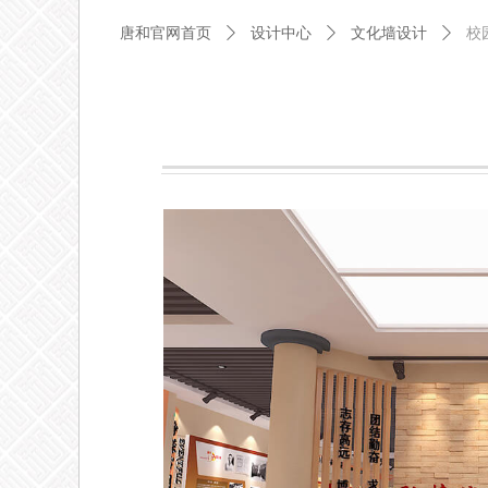
唐和官网首页
ꄲ
设计中心
ꄲ
文化墙设计
ꄲ
校