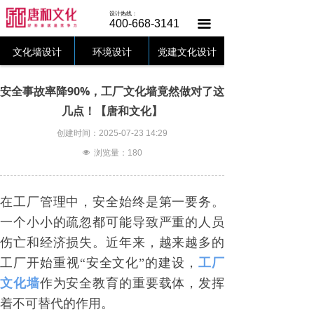
唐和首页
设计热线：
400-668-3141
끀
文化墙设计
文化墙设计
环境设计
党建文化设计
党建文化
安全事故率降90%，工厂文化墙竟然做对了这
美陈设计
几点！【唐和文化】
创建时间：
2025-07-23
14:29
设计中心
넶
浏览量：
180
客户案例
在工厂管理中，安全始终是第一要务。
唐和动态
一个小小的疏忽都可能导致严重的人员
关于唐和
伤亡和经济损失。近年来，越来越多的
工厂开始重视
“安全文化”的建设，
工厂
联系唐和
文化墙
作为安全教育的重要载体，发挥
着不可替代的作用。